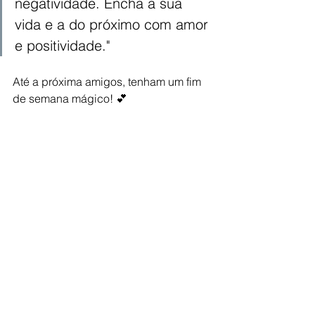
negatividade. Encha a sua 
vida e a do próximo com amor 
e positividade."
Até a próxima amigos, tenham um fim 
de semana mágico! 💕
Para mais posts e notícias me sigam 
no Instagram @gabriellihathaway 💻  
Beijos e abraços,
Gabi! 😘
Motivacionais