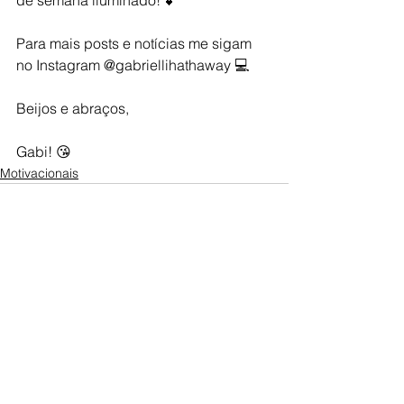
de semana iluminado! 💕
Para mais posts e notícias me sigam 
no Instagram @gabriellihathaway 💻  
Beijos e abraços,
Gabi! 😘
Motivacionais
Ver tudo
Posts recentes