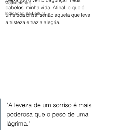
Motivacionais
cabelos, minha vida. Afinal, o que é 
Indicação de Leitura
uma boa brisa, senão aquela que leva 
a tristeza e traz a alegria. 
"
A leveza de um sorriso é mais 
poderosa que o peso de uma 
lágrima."