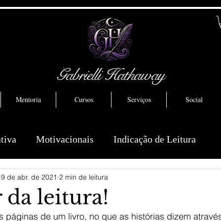
Gabrielli Hathaway
Mentoria
Cursos
Serviços
Social
ativa
Motivacionais
Indicação de Leitura
9 de abr. de 2021
2 min de leitura
da leitura!
páginas de um livro, no que as histórias dizem atravé