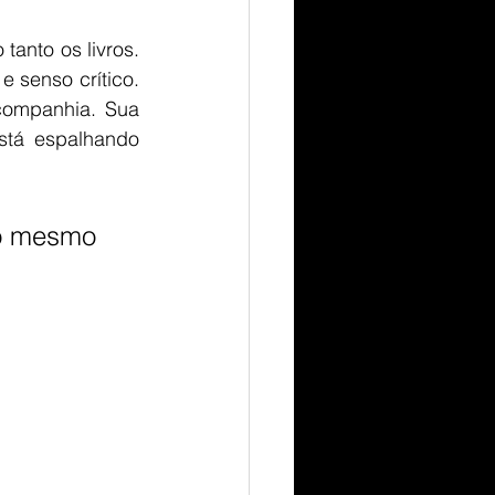
anto os livros. 
 senso crítico. 
ompanhia. Sua 
tá espalhando 
ao mesmo 