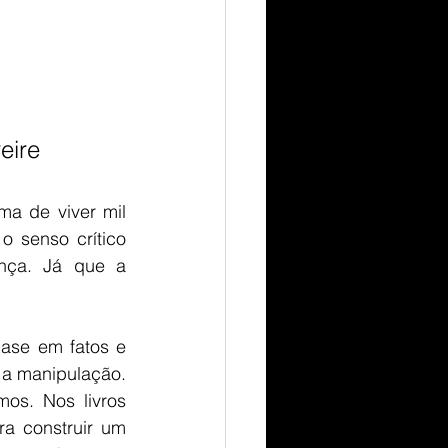
eire  
a de viver mil 
 senso crítico 
nça. Já que a 
ase em fatos e 
 a manipulação. 
os. Nos livros 
a construir um 