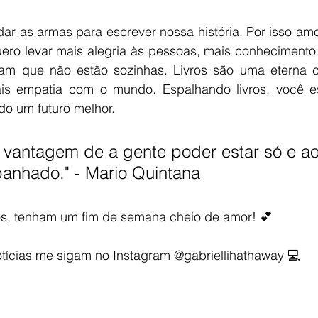
dar as armas para escrever nossa história. Por isso amo t
ero levar mais alegria às pessoas, mais conhecimento e
am que não estão sozinhas. Livros são uma eterna c
is empatia com o mundo. Espalhando livros, você es
do um futuro melhor.  
 a vantagem de a gente poder estar só e 
nhado." - Mario Quintana
s, tenham um fim de semana cheio de amor! 💕
otícias me sigam no Instagram @gabriellihathaway 💻  