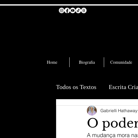
Home
Biografia
Comunidade
Todos os Textos
Escrita Cri
Gabrielli Hathaway
O poder 
A mudança mora nas 