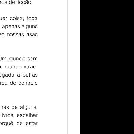
os de ficção.   
er coisa, toda 
a apenas alguns 
ão nossas asas 
 Um mundo sem 
 mundo vazio. 
egada a outras 
rsa de controle 
nas de alguns. 
ivros, espalhar 
rquê de estar 