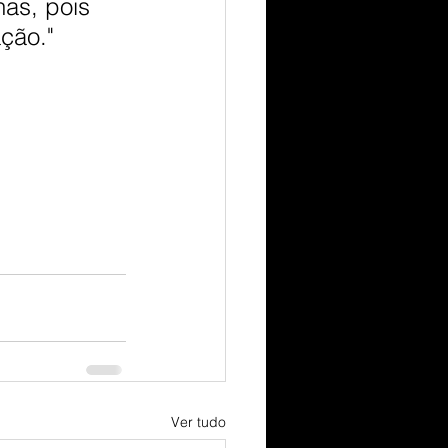
as, pois 
ção."
Ver tudo