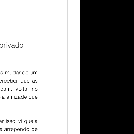
privado 
os mudar de um 
erceber que as 
am. Voltar no 
la amizade que 
isso, vi que a 
e arrependo de 