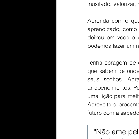
inusitado. Valorizar
Aprenda com o que
aprendizado, como o
deixou em você e c
podemos fazer um n
Tenha coragem de d
que sabem de onde v
seus sonhos. Abra
arrependimentos. P
uma lição para melh
Aproveite o present
futuro com a sabedo
"
Não ame pela