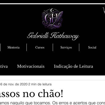
Gabrielli Hathaway
Mentoria
Cursos
Serviços
Social
ativa
Motivacionais
Indicação de Leitura
6 de nov. de 2020
2 min de leitura
ssos no chão!
mos naquilo que tocamos. Os erros e acertos que con