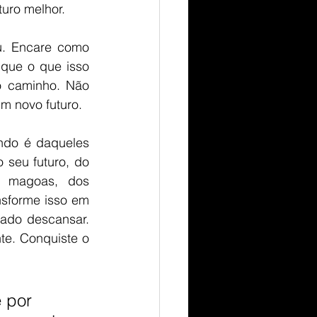
turo melhor. 
. Encare como 
que o que isso 
o caminho. Não 
m novo futuro.
ndo é daqueles 
seu futuro, do 
 magoas, dos 
sforme isso em 
ado descansar. 
e. Conquiste o 
 por 