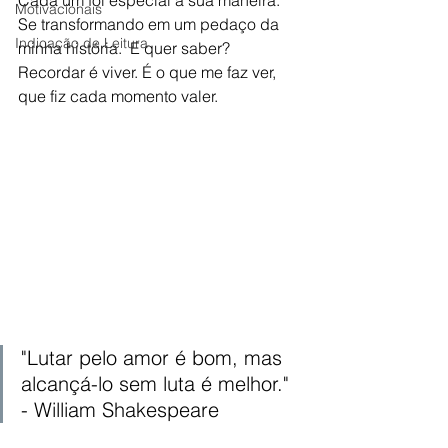
Motivacionais
Se transformando em um pedaço da 
Indicação de Leitura
minha história.  E quer saber? 
Recordar é viver. É o que me faz ver, 
que fiz cada momento valer. 
"
Lutar pelo amor é bom, mas 
alcançá-lo sem luta é melhor." 
- 
William Shakespeare