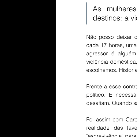
As mulhere
destinos: a v
Não posso deixar d
cada 17 horas, uma
agressor é alguém
violência doméstica
escolhemos. Históri
Frente a esse contr
político. E necess
desafiam. Quando sã
Foi assim com Carol
realidade das fav
"escrevivência" para