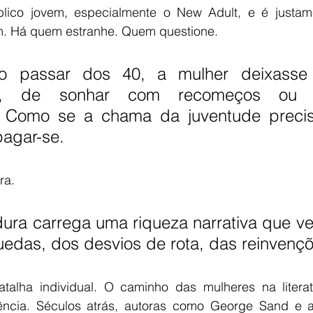
lico jovem, especialmente o New Adult, e é justame
m. Há quem estranhe. Quem questione. 
o passar dos 40, a mulher deixasse
te, de sonhar com recomeços ou d
. Como se a chama da juventude precisa
pagar-se.
ra. 
ura carrega uma riqueza narrativa que ve
uedas, dos desvios de rota, das reinvençõ
alha individual. O caminho das mulheres na literat
ência. Séculos atrás, autoras como George Sand e a