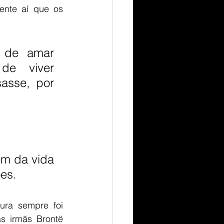
nte aí que os 
 de amar 
e viver 
sse, por 
m da vida 
es. 
ura sempre foi 
s irmãs Brontë 