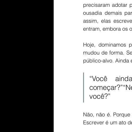
precisaram adotar 
ousadia demais para
assim, elas escreve
entram, embora os o
Hoje, dominamos pr
mudou de forma. Se 
público-alvo. Ainda
“Você aind
começar?”“N
você?”
Não, não é. Porque a
Escrever é um ato d