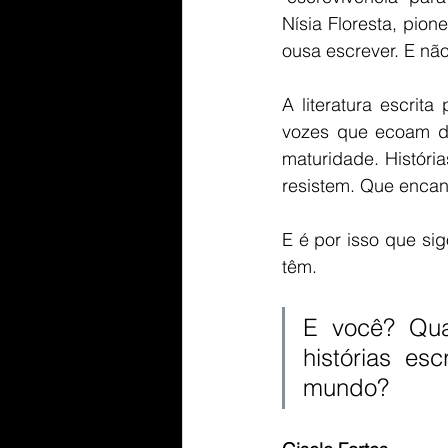
Nísia Floresta, pion
ousa escrever. E nã
A literatura escrit
vozes que ecoam do
maturidade. História
resistem. Que enca
E é por isso que si
têm.
E você? Qua
histórias es
mundo?