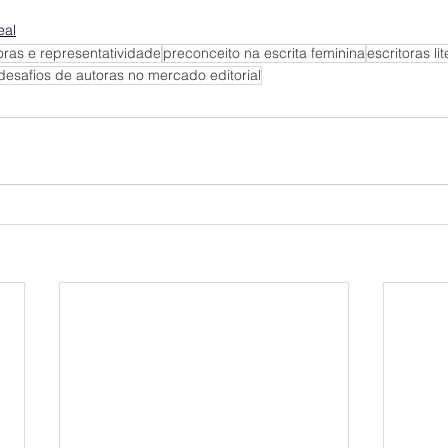
eal
oras e representatividade
preconceito na escrita feminina
escritoras li
desafios de autoras no mercado editorial