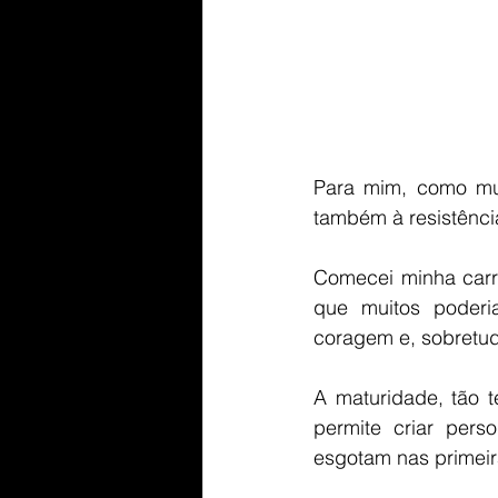
Para mim, como mul
também à resistência
Comecei minha carrei
que muitos poderi
coragem e, sobretud
A maturidade, tão t
permite criar per
esgotam nas primeir