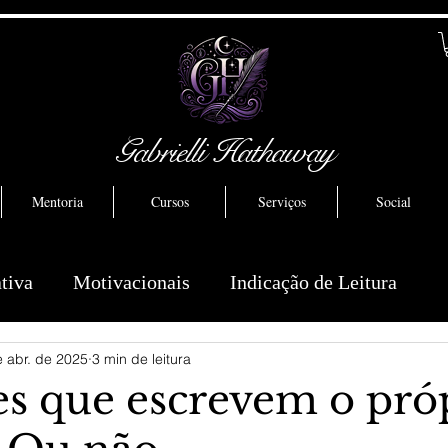
Gabrielli Hathaway
Mentoria
Cursos
Serviços
Social
ativa
Motivacionais
Indicação de Leitura
 abr. de 2025
3 min de leitura
s que escrevem o pró