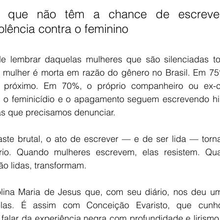
s que não têm a chance de escreve
iolência contra o feminino
e lembrar daquelas mulheres que são silenciadas to
 mulher é morta em razão do gênero no Brasil. Em 75
 próximo. Em 70%, o próprio companheiro ou ex-c
, o feminicídio e o apagamento seguem escrevendo his
as que precisamos denunciar.
aste brutal, o ato de escrever — e de ser lida — torna
ário. Quando mulheres escrevem, elas resistem. Qua
o lidas, transformam.
ina Maria de Jesus que, com seu diário, nos deu um 
elas. É assim com Conceição Evaristo, que cunh
 falar da experiência negra com profundidade e lirismo