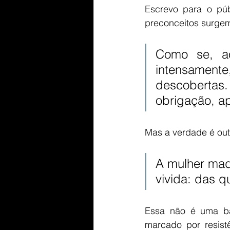
Escrevo para o púb
preconceitos surge
Como se, a
intensamen
descobertas
obrigação, a
Mas a verdade é out
A mulher mad
vivida: das q
Essa não é uma bat
marcado por resist