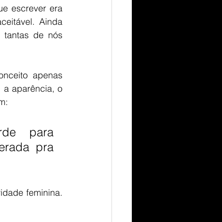
e escrever era 
eitável. Ainda 
 tantas de nós 
onceito apenas 
 a aparência, o 
m:
de para 
rada pra 
idade feminina. 