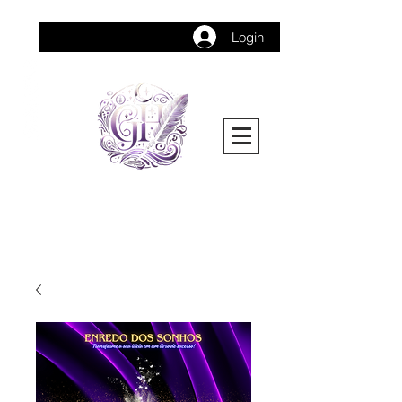
Login
Gabrielli Hathaway