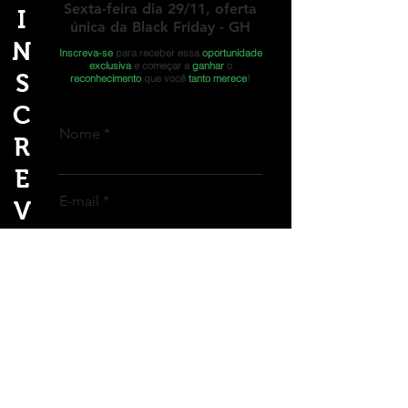
Sexta-feira dia 29/11, oferta
I
única da
Black Friday
- GH
N
Inscreva-se
para receber essa
oportunidade
exclusiva
e começar a
ganhar
o
S
reconhecimento
que você
tanto merece
!
C
Nome
R
E
E-mail
V
A
-
Finalizar Cadastro
S
E