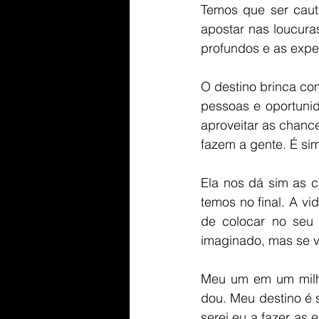
Temos que ser caut
apostar nas loucura
profundos e as exper
O destino brinca co
pessoas e oportunid
aproveitar as chanc
fazem a gente. É sim
Ela nos dá sim as c
temos no final. A vi
de colocar no seu 
imaginado, mas se v
Meu um em um milhã
dou. Meu destino é 
serei eu a fazer as