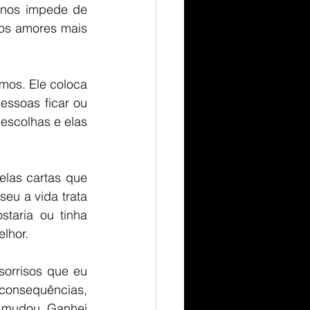
 nos impede de 
os amores mais 
os. Ele coloca 
ssoas ficar ou 
escolhas e elas 
las cartas que 
eu a vida trata 
aria ou tinha 
lhor. 
orrisos que eu 
consequências, 
a mudou. Ganhei 