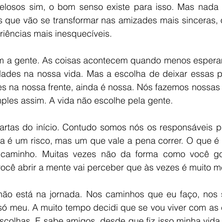
elosos sim, o bom senso existe para isso. Mas nada
s que vão se transformar nas amizades mais sinceras, 
iências mais inesquecíveis. 
m a gente. As coisas acontecem quando menos esperam
ades na nossa vida. Mas a escolha de deixar essas pe
es na nossa frente, ainda é nossa. Nós fazemos nossas 
ples assim. A vida não escolhe pela gente. 
artas do início. Contudo somos nós os responsáveis pe
da é um risco, mas um que vale a pena correr. O que é s
caminho. Muitas vezes não da forma como você gost
ocê abrir a mente vai perceber que às vezes é muito me
o está na jornada. Nos caminhos que eu faço, nos s
só meu. A muito tempo decidi que se vou viver com as 
 escolhas. E sabe amigos, desde que fiz isso minha vid