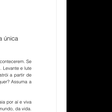
a única 
acontecerem. Se 
 Levante e lute 
rói a partir de 
quer? Assuma a 
a por aí e viva 
mundo, da vida. 