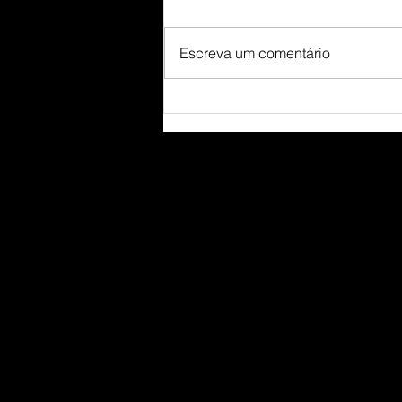
Escreva um comentário
O poder do passado!